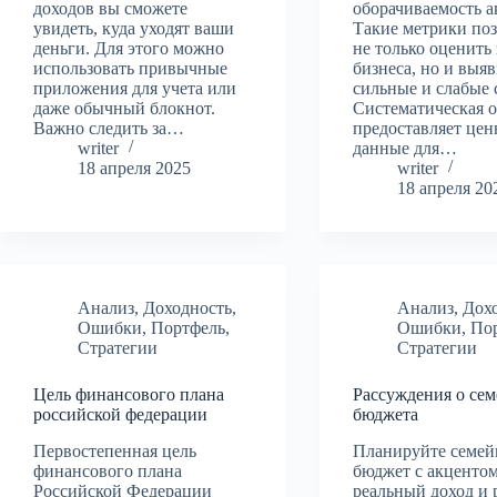
доходов вы сможете
оборачиваемость а
увидеть, куда уходят ваши
Такие метрики по
деньги. Для этого можно
не только оценить
использовать привычные
бизнеса, но и выяв
приложения для учета или
сильные и слабые 
даже обычный блокнот.
Систематическая 
Важно следить за…
предоставляет це
writer
данные для…
18 апреля 2025
writer
18 апреля 20
Анализ
,
Доходность
,
Анализ
,
Дох
Ошибки
,
Портфель
,
Ошибки
,
По
Стратегии
Стратегии
Цель финансового плана
Рассуждения о се
российской федерации
бюджета
Первостепенная цель
Планируйте семе
финансового плана
бюджет с акцентом
Российской Федерации
реальный доход и 