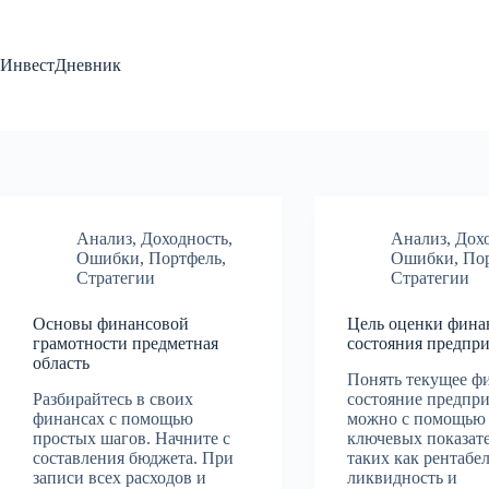
Перейти
к
сути
ИнвестДневник
Анализ
,
Доходность
,
Анализ
,
Дох
Ошибки
,
Портфель
,
Ошибки
,
По
Стратегии
Стратегии
Основы финансовой
Цель оценки фина
грамотности предметная
состояния предпр
область
Понять текущее ф
Разбирайтесь в своих
состояние предпр
финансах с помощью
можно с помощью 
простых шагов. Начните с
ключевых показате
составления бюджета. При
таких как рентабел
записи всех расходов и
ликвидность и