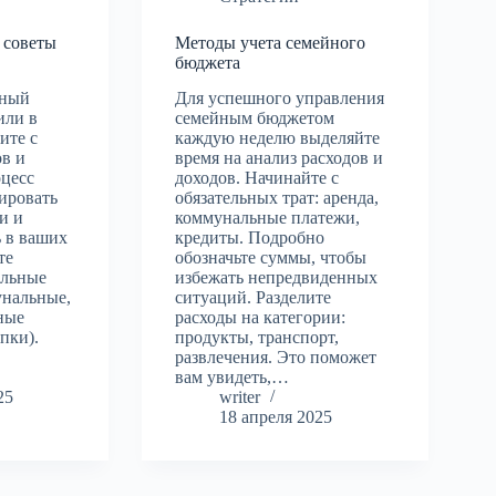
 советы
Методы учета семейного
бюджета
йный
Для успешного управления
или в
семейным бюджетом
ите с
каждую неделю выделяйте
ов и
время на анализ расходов и
оцесс
доходов. Начинайте с
ировать
обязательных трат: аренда,
и и
коммунальные платежи,
ь в ваших
кредиты. Подробно
те
обозначьте суммы, чтобы
ельные
избежать непредвиденных
нальные,
ситуаций. Разделите
ьные
расходы на категории:
пки).
продукты, транспорт,
…
развлечения. Это поможет
вам увидеть,…
25
writer
18 апреля 2025