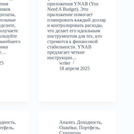
ения
приложения YNAB (You
ников
Need A Budget). Это
арплаты,
приложение помогает
тельные
планировать каждый доллар
делите,
и контролировать расходы,
получаете
что делает его идеальным
ользуйте
инструментом для тех, кто
льнейшего
стремится к финансовой
енки
стабильности. YNAB
те…
предлагает четкие
инструкции…
25
writer
18 апреля 2025
одность
,
Анализ
,
Доходность
,
ртфель
,
Ошибки
,
Портфель
,
Стратегии