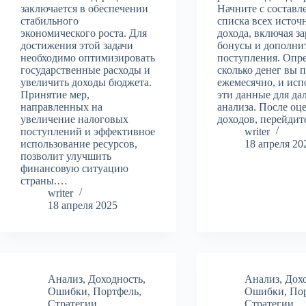
заключается в обеспечении
Начните с составл
стабильного
списка всех источ
экономического роста. Для
дохода, включая з
достижения этой задачи
бонусы и дополни
необходимо оптимизировать
поступления. Опре
государственные расходы и
сколько денег вы 
увеличить доходы бюджета.
ежемесячно, и исп
Принятие мер,
эти данные для да
направленных на
анализа. После оц
увеличение налоговых
доходов, перейди
поступлений и эффективное
writer
использование ресурсов,
18 апреля 20
позволит улучшить
финансовую ситуацию
страны.…
writer
18 апреля 2025
Анализ
,
Доходность
,
Анализ
,
Дох
Ошибки
,
Портфель
,
Ошибки
,
По
Стратегии
Стратегии