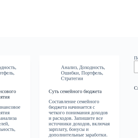
П
одность
,
Анализ
,
Доходность
,
ртфель
,
Ошибки
,
Портфель
,
Стратегии
С
нсового
Суть семейного бюджета
иятия
Составление семейного
инансовое
бюджета начинается с
иятия
четкого понимания доходов
анализа
и расходов. Запишите все
лей,
источники доходов, включая
ьность,
зарплату, бонусы и
дополнительные заработки.