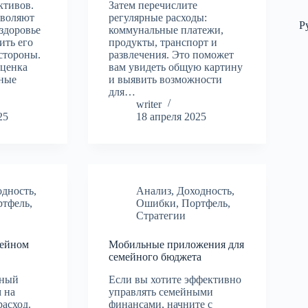
ктивов.
Затем перечислите
зволяют
регулярные расходы:
Р
 здоровье
коммунальные платежи,
ить его
продукты, транспорт и
стороны.
развлечения. Это поможет
оценка
вам увидеть общую картину
нные
и выявить возможности
для…
writer
25
18 апреля 2025
одность
,
Анализ
,
Доходность
,
ртфель
,
Ошибки
,
Портфель
,
Стратегии
мейном
Мобильные приложения для
семейного бюджета
йный
Если вы хотите эффективно
 на
управлять семейными
расход.
финансами, начните с