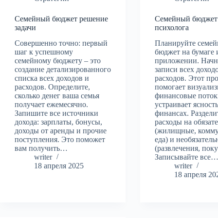
Семейный бюджет решение
Семейный бюджет
задачи
психолога
Совершенно точно: первый
Планируйте семе
шаг к успешному
бюджет на бумаге 
семейному бюджету – это
приложении. Начн
создание детализированного
записи всех доход
списка всех доходов и
расходов. Этот пр
расходов. Определите,
помогает визуализ
сколько денег ваша семья
финансовые поток
получает ежемесячно.
устраивает ясност
Запишите все источники
финансах. Раздели
дохода: зарплаты, бонусы,
расходы на обязат
доходы от аренды и прочие
(жилищные, комму
поступления. Это поможет
еда) и необязател
вам получить…
(развлечения, поку
writer
Записывайте все
18 апреля 2025
writer
18 апреля 20